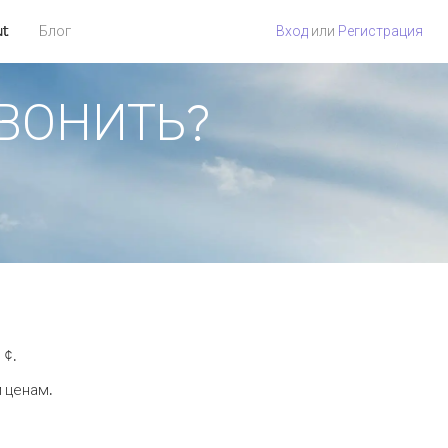
ut
Блог
Вход
или
Регистрация
ЗВОНИТЬ?
 ¢.
 ценам.