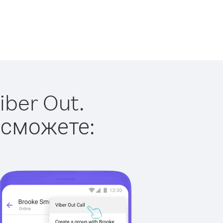
ber Out.
 сможете: