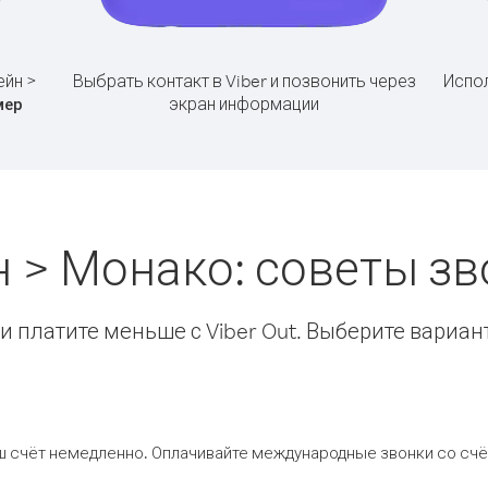
ейн >
Выбрать контакт в Viber и позвонить через
Испол
экран информации
мер
н > Монако: советы з
 платите меньше с Viber Out. Выберите вариан
ш счёт немедленно. Оплачивайте международные звонки со счёт