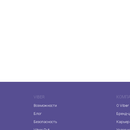
VIBER
КОМП
Возможности
О Viber
Блог
Бренд-
Безопасность
Карьер
Viber Out
Услови