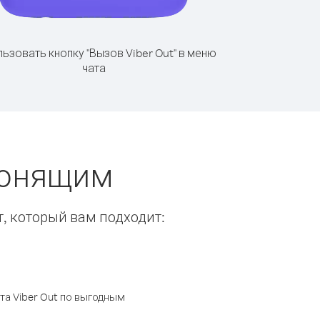
ьзовать кнопку "Вызов Viber Out" в меню
чата
вонящим
т, который вам подходит:
а Viber Out по выгодным