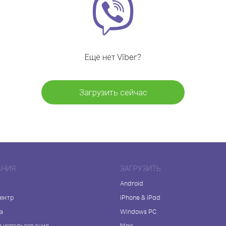
Ещё нет Viber?
Загрузить сейчас
АНИЯ
ЗАГРУЗИТЬ
Android
центр
iPhone & iPad
а
Windows PC
я использования
Mac