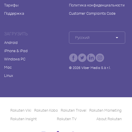
Тарифы
Политика конфиденциальности
Поддержка
Customer Complaints Code
ЗАГРУЗИТЬ
Русский
Android
iPhone & iPad
Windows PC
Mac
©
2026
Viber Media S.à r.l.
Linux
Rakuten Viki
Rakuten Kobo
Rakuten Travel
Rakuten Marketing
Rakuten Insight
Rakuten TV
About Rakuten