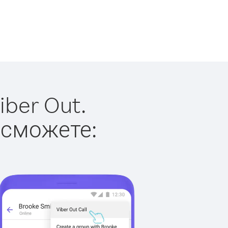
ber Out.
 сможете: