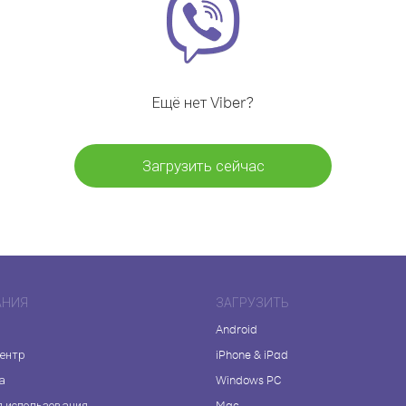
Ещё нет Viber?
Загрузить сейчас
АНИЯ
ЗАГРУЗИТЬ
Android
центр
iPhone & iPad
а
Windows PC
я использования
Mac