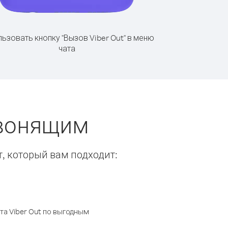
ьзовать кнопку "Вызов Viber Out" в меню
чата
звонящим
т, который вам подходит:
а Viber Out по выгодным