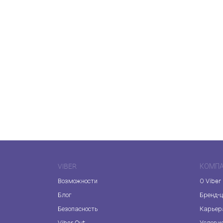
VIBER
КОМП
Возможности
О Viber
Блог
Бренд-
Безопасность
Карьер
Viber Out
Услови