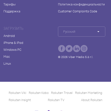
Тарифы
Политика конфиденциальности
Поддержка
Customer Complaints Code
ЗАГРУЗИТЬ
Русский
Android
iPhone & iPad
Windows PC
Mac
©
2026
Viber Media S.à r.l.
Linux
Rakuten Viki
Rakuten Kobo
Rakuten Travel
Rakuten Marketing
Rakuten Insight
Rakuten TV
About Rakuten