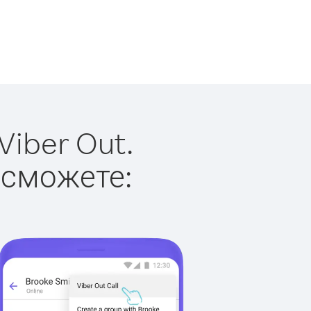
iber Out.
 сможете: