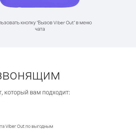
ьзовать кнопку "Вызов Viber Out" в меню
чата
 звонящим
т, который вам подходит:
а Viber Out по выгодным