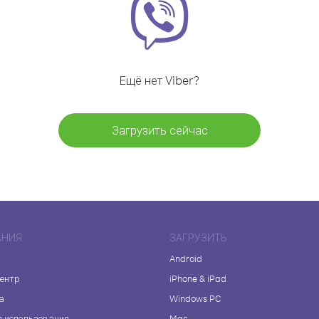
Ещё нет Viber?
Загрузить сейчас
АНИЯ
ЗАГРУЗИТЬ
Android
центр
iPhone & iPad
а
Windows PC
я использования
Mac