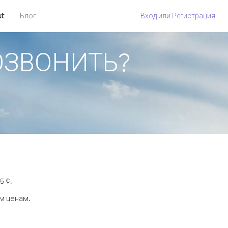
ut
Блог
Вход
или
Регистрация
ПОЗВОНИТЬ?
5 ¢.
м ценам.