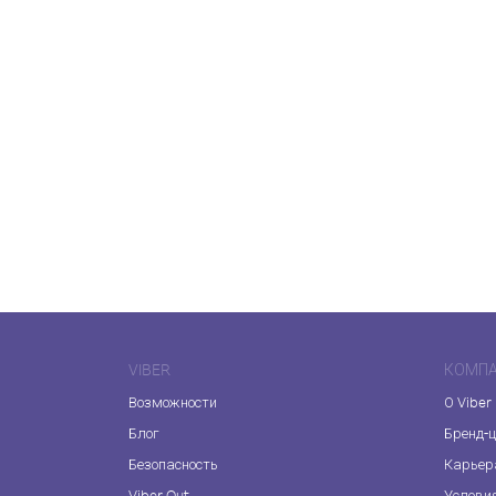
VIBER
КОМП
Возможности
О Viber
Блог
Бренд-
Безопасность
Карьер
Viber Out
Услови