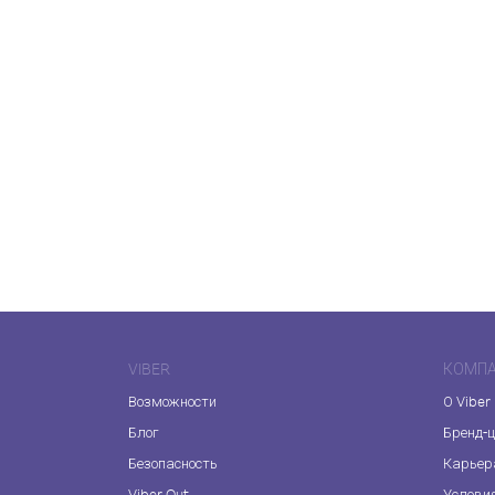
VIBER
КОМП
Возможности
О Viber
Блог
Бренд-
Безопасность
Карьер
Viber Out
Услови