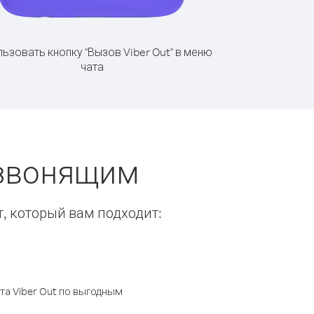
ьзовать кнопку "Вызов Viber Out" в меню
чата
 звонящим
т, который вам подходит:
а Viber Out по выгодным