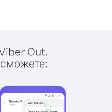
iber Out.
 сможете: