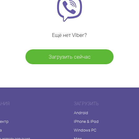
Ещё нет Viber?
Загрузить сейчас
АНИЯ
ЗАГРУЗИТЬ
Android
центр
iPhone & iPad
а
Windows PC
я использования
Mac