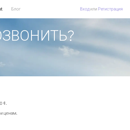
ut
Блог
Вход
или
Регистрация
ПОЗВОНИТЬ?
0 ¢.
м ценам.