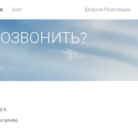
ut
Блог
Вход
или
Регистрация
 ПОЗВОНИТЬ?
0 ¢.
м ценам.