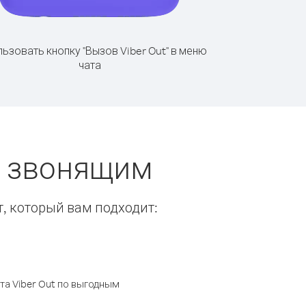
ьзовать кнопку "Вызов Viber Out" в меню
чата
ы звонящим
т, который вам подходит:
а Viber Out по выгодным