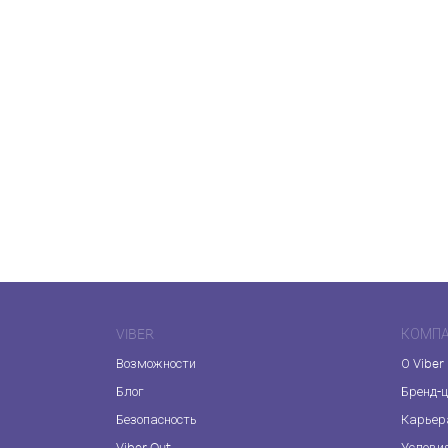
VIBER
КОМП
Возможности
О Viber
Блог
Бренд-
Безопасность
Карьер
Viber Out
Услови