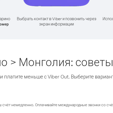
арино
Выбрать контакт в Viber и позвонить через
Испол
экран информации
омер
о > Монголия: совет
 платите меньше с Viber Out. Выберите вариан
ш счёт немедленно. Оплачивайте международные звонки со счёт