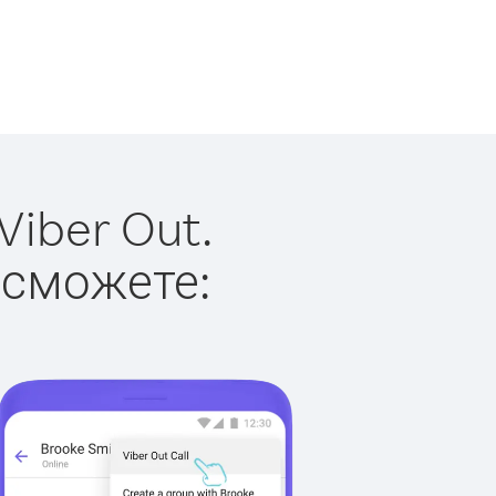
iber Out.
 сможете: