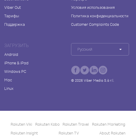
Viber Out
Условия использования
Тарифы
Политика конфиденциальности
Поддержка
Customer Complaints Code
ЗАГРУЗИТЬ
Русский
Android
iPhone & iPad
Windows PC
Mac
©
2026
Viber Media S.à r.l.
Linux
Rakuten Viki
Rakuten Kobo
Rakuten Travel
Rakuten Marketing
Rakuten Insight
Rakuten TV
About Rakuten