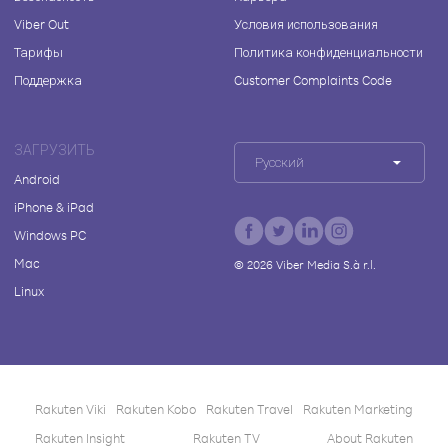
Viber Out
Условия использования
Тарифы
Политика конфиденциальности
Поддержка
Customer Complaints Code
ЗАГРУЗИТЬ
Русский
Android
iPhone & iPad
Windows PC
Mac
©
2026
Viber Media S.à r.l.
Linux
Rakuten Viki
Rakuten Kobo
Rakuten Travel
Rakuten Marketing
Rakuten Insight
Rakuten TV
About Rakuten