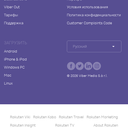
Viber Out
Условия использования
Тарифы
Политика конфиденциальности
Поддержка
Customer Complaints Code
ЗАГРУЗИТЬ
Русский
Android
iPhone & iPad
Windows PC
Mac
©
2026
Viber Media S.à r.l.
Linux
Rakuten Viki
Rakuten Kobo
Rakuten Travel
Rakuten Marketing
Rakuten Insight
Rakuten TV
About Rakuten