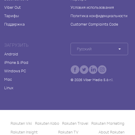
Viber Out
Условия использования
Тарифы
Политика конфиденциальности
Поддержка
Customer Complaints Code
ЗАГРУЗИТЬ
Русский
Android
iPhone & iPad
Windows PC
Mac
©
2026
Viber Media S.à r.l.
Linux
Rakuten Viki
Rakuten Kobo
Rakuten Travel
Rakuten Marketing
Rakuten Insight
Rakuten TV
About Rakuten