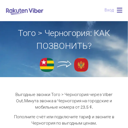
Вход
Togg
navig
Того > Черногория: КАК
ПОЗВОНИТЬ?
Выгодные звонки Того > Черногория через Viber
Out.
Минута звонка в Черногория на городские и
мобильные номера от 23.5 ¢.
Пополните счёт или подключите тариф и звоните в
Черногория по выгодным ценам.