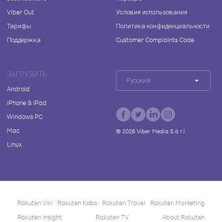
Viber Out
Условия использования
Тарифы
Политика конфиденциальности
Поддержка
Customer Complaints Code
ЗАГРУЗИТЬ
Русский
Android
iPhone & iPad
Windows PC
Mac
©
2026
Viber Media S.à r.l.
Linux
Rakuten Viki
Rakuten Kobo
Rakuten Travel
Rakuten Marketing
Rakuten Insight
Rakuten TV
About Rakuten