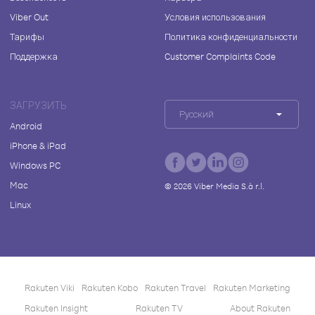
Viber Out
Условия использования
Тарифы
Политика конфиденциальности
Поддержка
Customer Complaints Code
ЗАГРУЗИТЬ
Русский
Android
iPhone & iPad
Windows PC
Mac
©
2026
Viber Media S.à r.l.
Linux
Rakuten Viki
Rakuten Kobo
Rakuten Travel
Rakuten Marketing
Rakuten Insight
Rakuten TV
About Rakuten