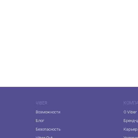
VIBER
КОМП
Возможности
О Viber
Блог
Бренд-
Безопасность
Карьер
Viber Out
Услови