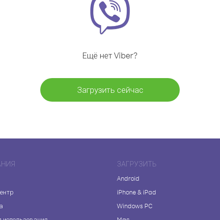
Ещё нет Viber?
Загрузить сейчас
АНИЯ
ЗАГРУЗИТЬ
Android
центр
iPhone & iPad
а
Windows PC
я использования
Mac