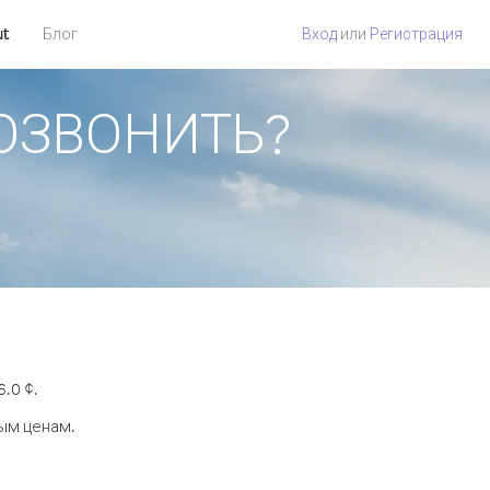
ut
Блог
Вход
или
Регистрация
ПОЗВОНИТЬ?
.0 ¢.
ным ценам.