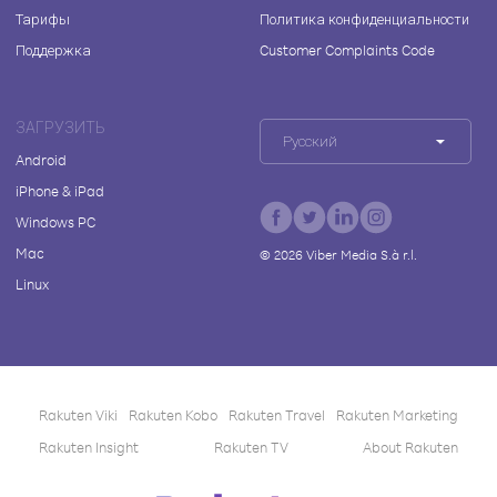
Тарифы
Политика конфиденциальности
Поддержка
Customer Complaints Code
ЗАГРУЗИТЬ
Русский
Android
iPhone & iPad
Windows PC
Mac
©
2026
Viber Media S.à r.l.
Linux
Rakuten Viki
Rakuten Kobo
Rakuten Travel
Rakuten Marketing
Rakuten Insight
Rakuten TV
About Rakuten