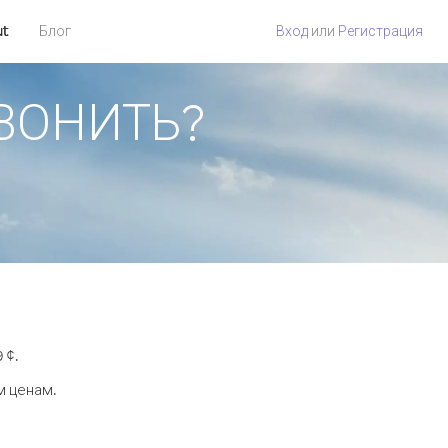
ut
Блог
Вход
или
Регистрация
ЗВОНИТЬ?
 ¢.
м ценам.