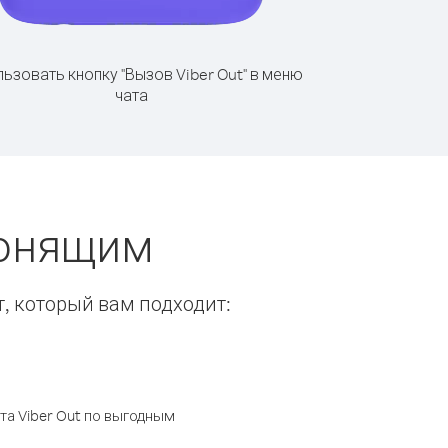
ьзовать кнопку "Вызов Viber Out" в меню
чата
вонящим
т, который вам подходит:
а Viber Out по выгодным