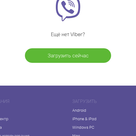
Ещё нет Viber?
Загрузить сейчас
АНИЯ
ЗАГРУЗИТЬ
Android
центр
iPhone & iPad
а
Windows PC
я использования
Mac