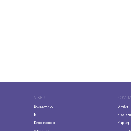
VIBER
КОМП
Возможности
О Viber
Блог
Бренд-
Безопасность
Карьер
Viber Out
Услови