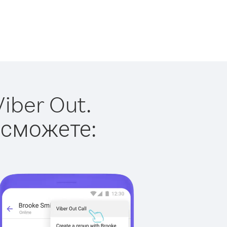
iber Out.
 сможете: