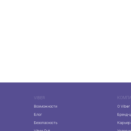
VIBER
КОМП
Возможности
О Viber
Блог
Бренд-
Безопасность
Карьер
Viber Out
Услови