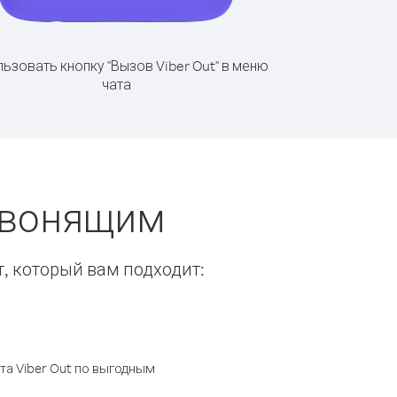
ьзовать кнопку "Вызов Viber Out" в меню
чата
звонящим
т, который вам подходит:
а Viber Out по выгодным