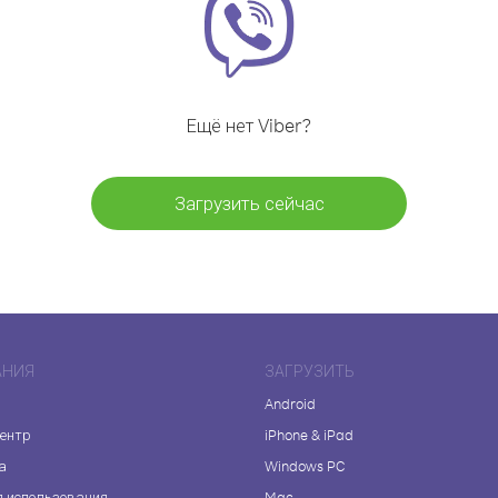
Ещё нет Viber?
Загрузить сейчас
АНИЯ
ЗАГРУЗИТЬ
Android
центр
iPhone & iPad
а
Windows PC
я использования
Mac