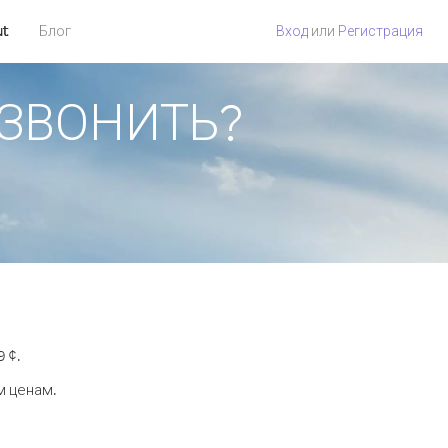
ut
Блог
Вход
или
Регистрация
ОЗВОНИТЬ?
 ¢.
м ценам.