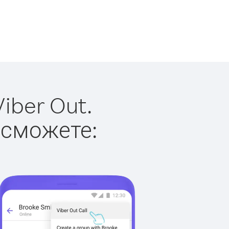
iber Out.
 сможете: