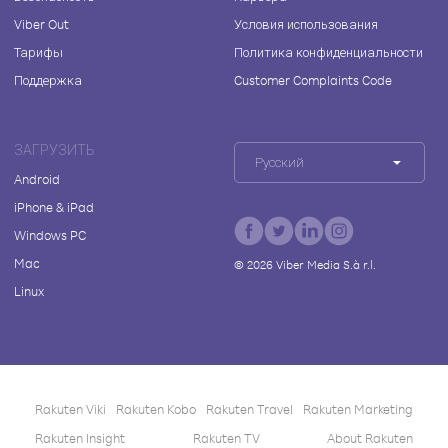
Viber Out
Условия использования
Тарифы
Политика конфиденциальности
Поддержка
Customer Complaints Code
ЗАГРУЗИТЬ
Русский
Android
iPhone & iPad
Windows PC
Mac
©
2026
Viber Media S.à r.l.
Linux
Rakuten Viki
Rakuten Kobo
Rakuten Travel
Rakuten Marketing
Rakuten Insight
Rakuten TV
About Rakuten