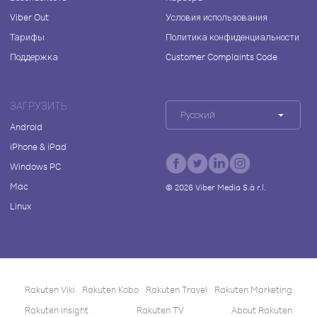
Viber Out
Условия использования
Тарифы
Политика конфиденциальности
Поддержка
Customer Complaints Code
ЗАГРУЗИТЬ
Русский
Android
iPhone & iPad
Windows PC
Mac
©
2026
Viber Media S.à r.l.
Linux
Rakuten Viki
Rakuten Kobo
Rakuten Travel
Rakuten Marketing
Rakuten Insight
Rakuten TV
About Rakuten