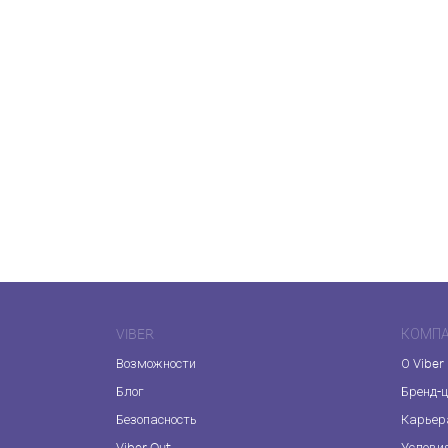
VIBER
КОМП
Возможности
О Viber
Блог
Бренд-
Безопасность
Карьер
Viber Out
Услови