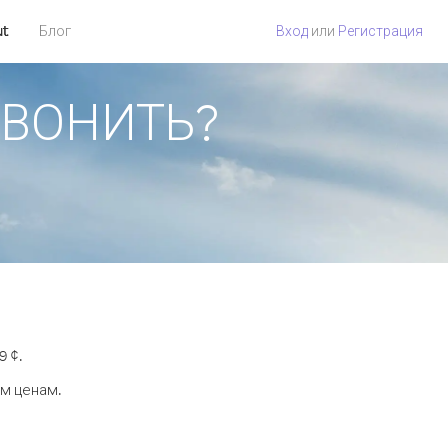
ut
Блог
Вход
или
Регистрация
ЗВОНИТЬ?
9 ¢.
ым ценам.