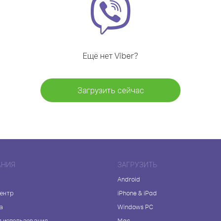
Ещё нет Viber?
Загрузить сейчас
АНИЯ
ЗАГРУЗИТЬ
Android
центр
iPhone & iPad
а
Windows PC
я использования
Mac