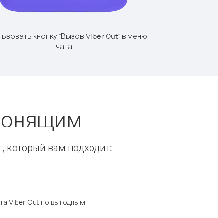
ьзовать кнопку "Вызов Viber Out" в меню
чата
звонящим
т, который вам подходит:
а Viber Out по выгодным