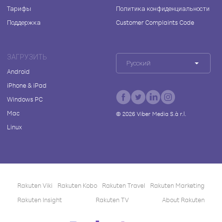
Тарифы
Политика конфиденциальности
Поддержка
Customer Complaints Code
ЗАГРУЗИТЬ
Русский
Android
iPhone & iPad
Windows PC
Mac
©
2026
Viber Media S.à r.l.
Linux
Rakuten Viki
Rakuten Kobo
Rakuten Travel
Rakuten Marketing
Rakuten Insight
Rakuten TV
About Rakuten