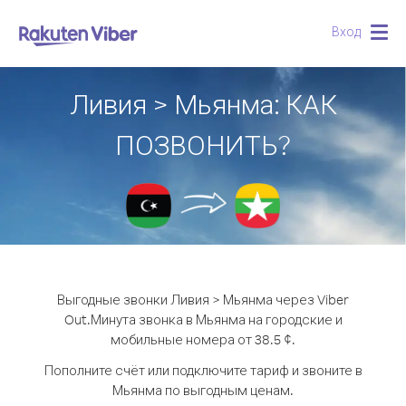
Вход
Togg
navig
Ливия > Мьянма: КАК
ПОЗВОНИТЬ?
Выгодные звонки Ливия > Мьянма через Viber
Out.
Минута звонка в Мьянма на городские и
мобильные номера от 38.5 ¢.
Пополните счёт или подключите тариф и звоните в
Мьянма по выгодным ценам.