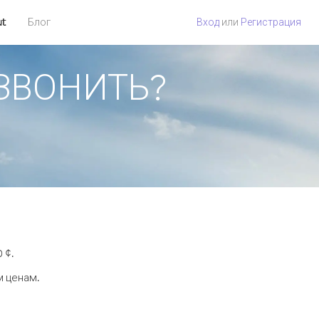
ut
Блог
Вход
или
Регистрация
ОЗВОНИТЬ?
 ¢.
м ценам.