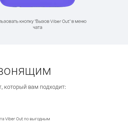
ьзовать кнопку "Вызов Viber Out" в меню
чата
звонящим
т, который вам подходит:
а Viber Out по выгодным