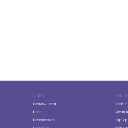
VIBER
КОМП
Возможности
О Viber
Блог
Бренд-
Безопасность
Карьер
Viber Out
Услови