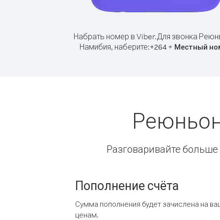
Набрать номер в Viber.
Для звонка Реюн
Намибия, наберите:
+
+
264
Местный но
Реюньон
Разговаривайте больше и
Пополнение счёта
Сумма пополнения будет зачислена на ва
ценам.