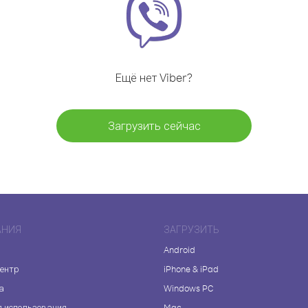
Ещё нет Viber?
Загрузить сейчас
АНИЯ
ЗАГРУЗИТЬ
Android
центр
iPhone & iPad
а
Windows PC
я использования
Mac