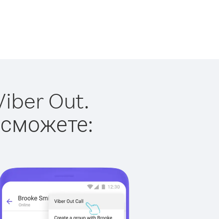
iber Out.
 сможете: