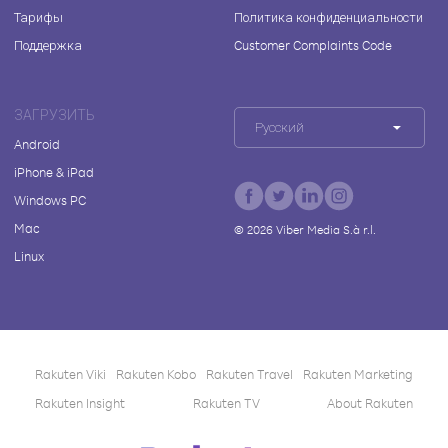
Тарифы
Политика конфиденциальности
Поддержка
Customer Complaints Code
ЗАГРУЗИТЬ
Русский
Android
iPhone & iPad
Windows PC
Mac
©
2026
Viber Media S.à r.l.
Linux
Rakuten Viki
Rakuten Kobo
Rakuten Travel
Rakuten Marketing
Rakuten Insight
Rakuten TV
About Rakuten