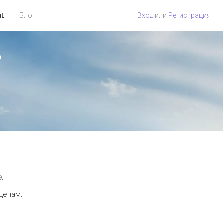
ut
Блог
Вход
или
Регистрация
?
9.
 ценам.