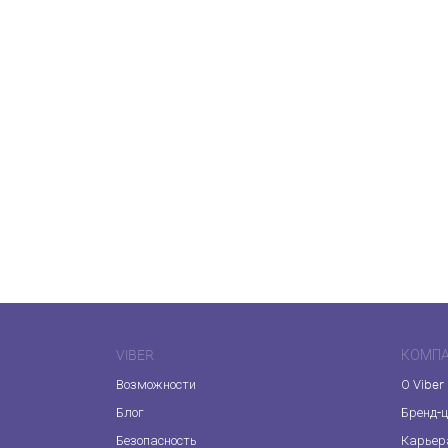
VIBER
КОМП
Возможности
О Viber
Блог
Бренд-
Безопасность
Карьер