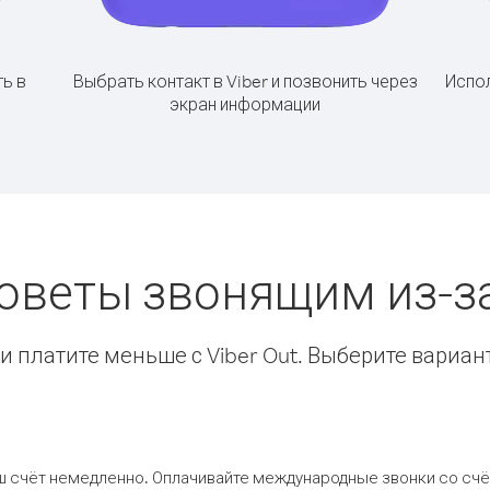
ь в
Выбрать контакт в Viber и позвонить через
Испол
экран информации
советы звонящим из-з
 платите меньше с Viber Out. Выберите вариан
ш счёт немедленно. Оплачивайте международные звонки со счёт