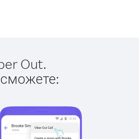
ber Out.
 сможете: