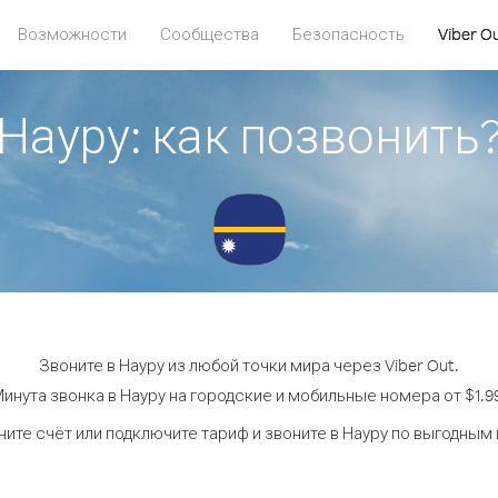
Возможности
Сообщества
Безопасность
Viber O
Науру: как позвонить
Звоните в Науру из любой точки мира через Viber Out.
инута звонка в Науру на городские и мобильные номера от $1.9
ите счёт или подключите тариф и звоните в Науру по выгодным