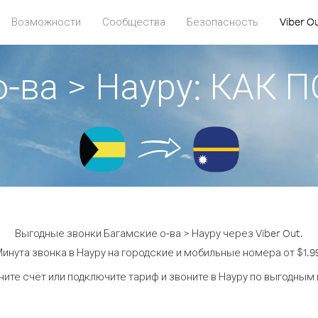
Возможности
Сообщества
Безопасность
Viber O
о-ва > Науру: КАК
Выгодные звонки Багамские о-ва > Науру через Viber Out.
инута звонка в Науру на городские и мобильные номера от $1.9
ите счёт или подключите тариф и звоните в Науру по выгодным