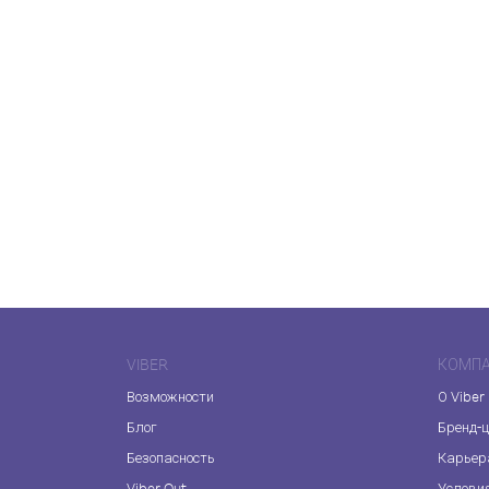
VIBER
КОМП
Возможности
О Viber
Блог
Бренд-
Безопасность
Карьер
Viber Out
Услови