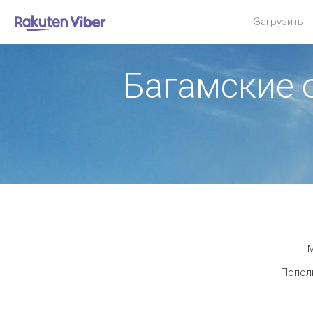
Загрузить
Багамские 
М
Пополн