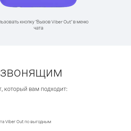
ьзовать кнопку "Вызов Viber Out" в меню
чата
ы звонящим
т, который вам подходит:
а Viber Out по выгодным