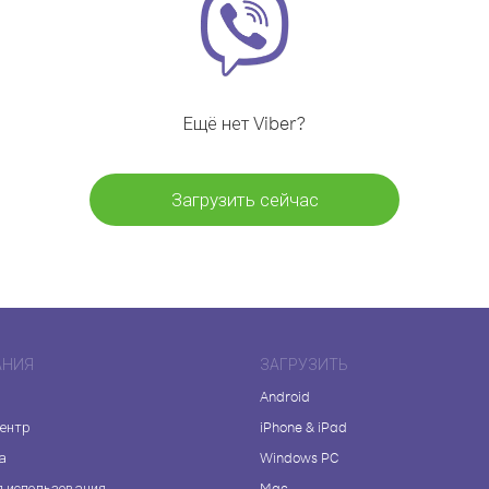
Ещё нет Viber?
Загрузить сейчас
АНИЯ
ЗАГРУЗИТЬ
Android
центр
iPhone & iPad
а
Windows PC
я использования
Mac