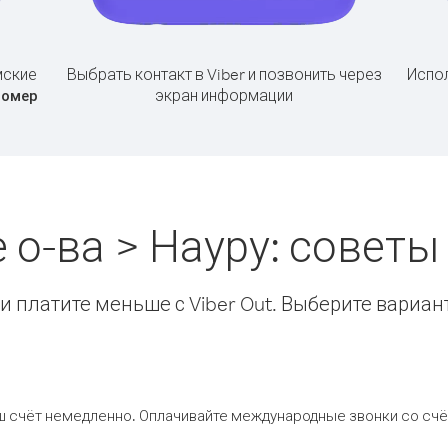
мские
Выбрать контакт в Viber и позвонить через
Испол
экран информации
номер
 о-ва > Науру: совет
 платите меньше с Viber Out. Выберите вариан
ш счёт немедленно. Оплачивайте международные звонки со счёт