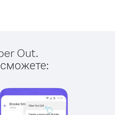
ber Out.
 сможете: