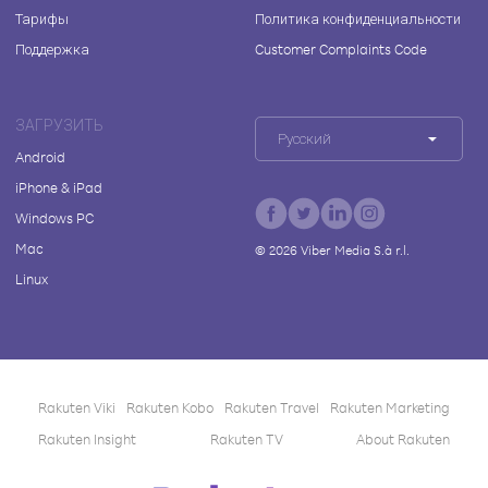
Тарифы
Политика конфиденциальности
Поддержка
Customer Complaints Code
ЗАГРУЗИТЬ
Русский
Android
iPhone & iPad
Windows PC
Mac
©
2026
Viber Media S.à r.l.
Linux
Rakuten Viki
Rakuten Kobo
Rakuten Travel
Rakuten Marketing
Rakuten Insight
Rakuten TV
About Rakuten