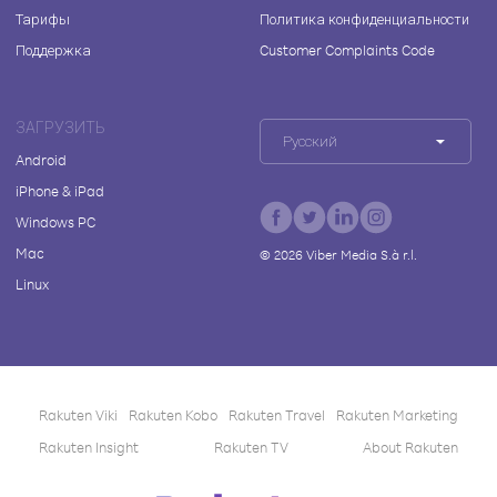
Тарифы
Политика конфиденциальности
Поддержка
Customer Complaints Code
ЗАГРУЗИТЬ
Русский
Android
iPhone & iPad
Windows PC
Mac
©
2026
Viber Media S.à r.l.
Linux
Rakuten Viki
Rakuten Kobo
Rakuten Travel
Rakuten Marketing
Rakuten Insight
Rakuten TV
About Rakuten