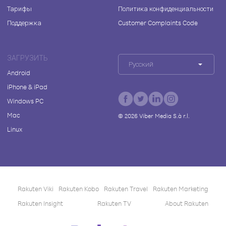
Тарифы
Политика конфиденциальности
Поддержка
Customer Complaints Code
ЗАГРУЗИТЬ
Русский
Android
iPhone & iPad
Windows PC
Mac
©
2026
Viber Media S.à r.l.
Linux
Rakuten Viki
Rakuten Kobo
Rakuten Travel
Rakuten Marketing
Rakuten Insight
Rakuten TV
About Rakuten