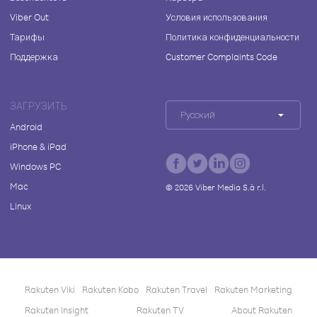
Viber Out
Условия использования
Тарифы
Политика конфиденциальности
Поддержка
Customer Complaints Code
ЗАГРУЗИТЬ
Русский
Android
iPhone & iPad
Windows PC
Mac
©
2026
Viber Media S.à r.l.
Linux
Rakuten Viki
Rakuten Kobo
Rakuten Travel
Rakuten Marketing
Rakuten Insight
Rakuten TV
About Rakuten