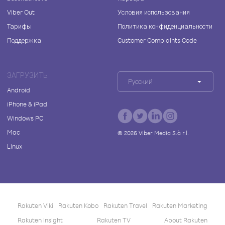
Viber Out
Условия использования
Тарифы
Политика конфиденциальности
Поддержка
Customer Complaints Code
ЗАГРУЗИТЬ
Русский
Android
iPhone & iPad
Windows PC
Mac
©
2026
Viber Media S.à r.l.
Linux
Rakuten Viki
Rakuten Kobo
Rakuten Travel
Rakuten Marketing
Rakuten Insight
Rakuten TV
About Rakuten