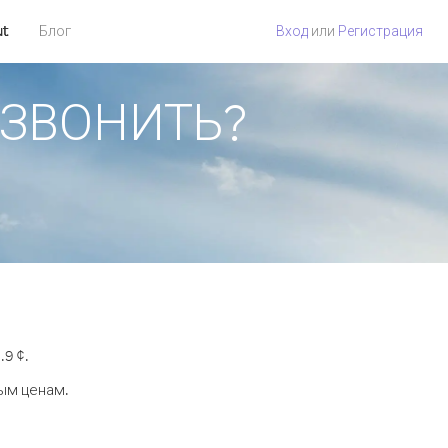
ut
Блог
Вход
или
Регистрация
ОЗВОНИТЬ?
9 ¢.
ным ценам.