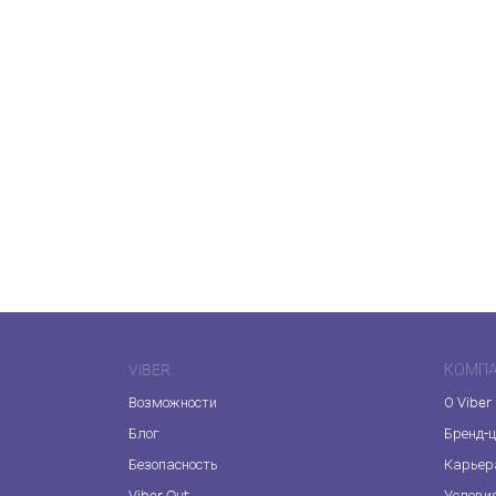
VIBER
КОМП
Возможности
О Viber
Блог
Бренд-
Безопасность
Карьер
Viber Out
Услови