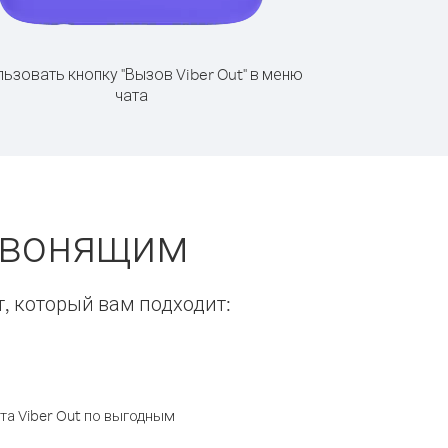
ьзовать кнопку "Вызов Viber Out" в меню
чата
 звонящим
т, который вам подходит:
а Viber Out по выгодным