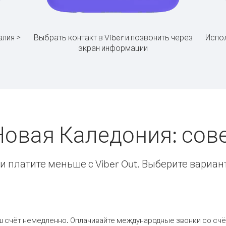
алия >
Выбрать контакт в Viber и позвонить через
Испол
экран информации
Новая Каледония: со
 платите меньше с Viber Out. Выберите вариан
ш счёт немедленно. Оплачивайте международные звонки со счёт