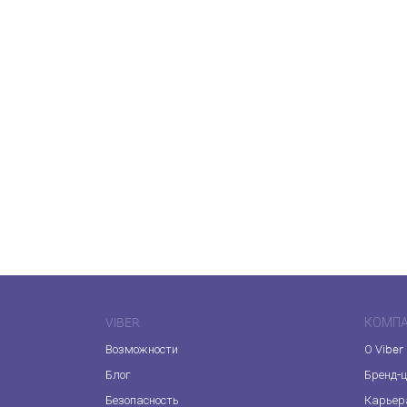
VIBER
КОМП
Возможности
О Viber
Блог
Бренд-
Безопасность
Карьер