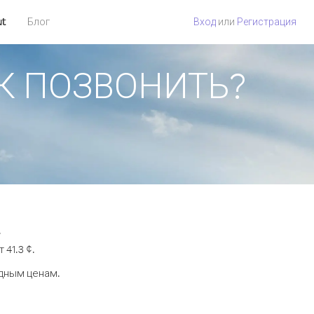
ut
Блог
Вход
или
Регистрация
КАК ПОЗВОНИТЬ?
.
41.3 ¢.
одным ценам.