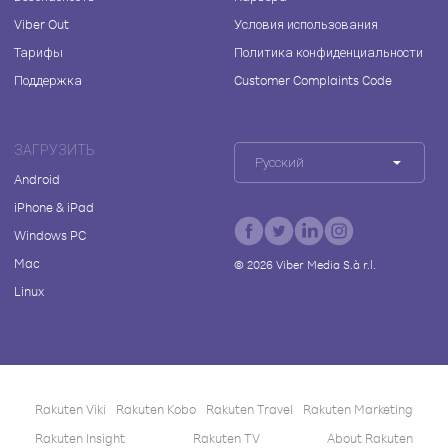
Viber Out
Условия использования
Тарифы
Политика конфиденциальности
Поддержка
Customer Complaints Code
ЗАГРУЗИТЬ
Русский
Android
iPhone & iPad
Windows PC
Mac
©
2026
Viber Media S.à r.l.
Linux
Rakuten Viki
Rakuten Kobo
Rakuten Travel
Rakuten Marketing
Rakuten Insight
Rakuten TV
About Rakuten