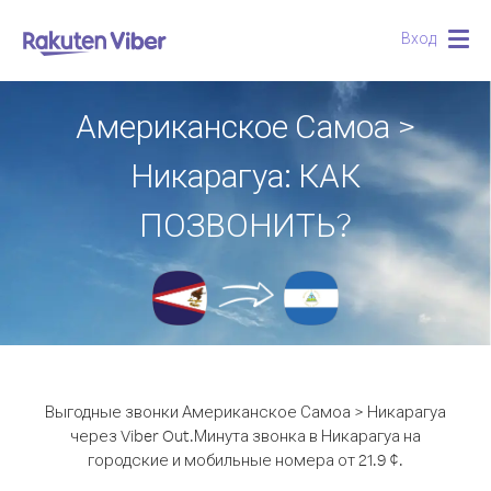
Вход
Togg
navig
Американское Самоа >
Никарагуа: КАК
ПОЗВОНИТЬ?
Выгодные звонки Американское Самоа > Никарагуа
через Viber Out.
Минута звонка в Никарагуа на
городские и мобильные номера от 21.9 ¢.