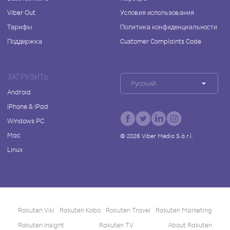
Viber Out
Условия использования
Тарифы
Политика конфиденциальности
Поддержка
Customer Complaints Code
ЗАГРУЗИТЬ
Русский
Android
iPhone & iPad
Windows PC
Mac
©
2026
Viber Media S.à r.l.
Linux
Rakuten Viki
Rakuten Kobo
Rakuten Travel
Rakuten Marketing
Rakuten Insight
Rakuten TV
About Rakuten