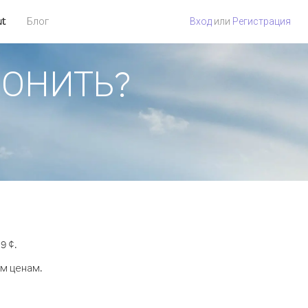
ut
Блог
Вход
или
Регистрация
ЗВОНИТЬ?
9 ¢.
ым ценам.