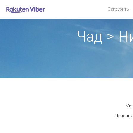
Загрузить
Чад > Н
Мин
Пополнит