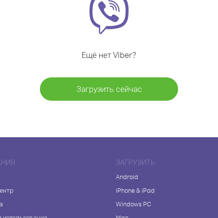
Ещё нет Viber?
Загрузить сейчас
АНИЯ
ЗАГРУЗИТЬ
Android
центр
iPhone & iPad
а
Windows PC
я использования
Mac