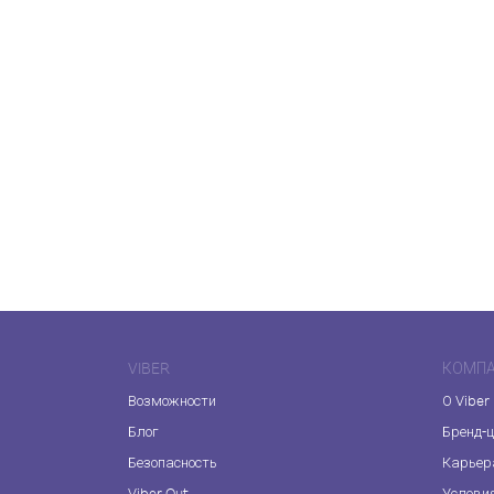
VIBER
КОМП
Возможности
О Viber
Блог
Бренд-
Безопасность
Карьер
Viber Out
Услови