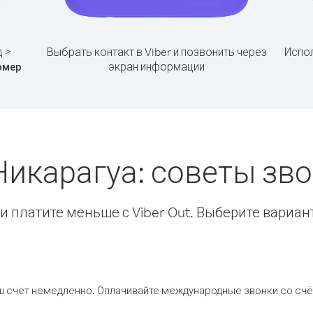
д >
Выбрать контакт в Viber и позвонить через
Испол
экран информации
омер
Никарагуа: советы з
 платите меньше с Viber Out. Выберите вариан
ш счёт немедленно. Оплачивайте международные звонки со счёт