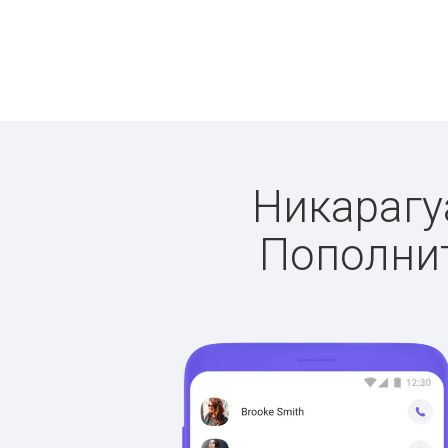
Никарагуа
Пополнит