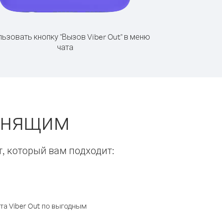
ьзовать кнопку "Вызов Viber Out" в меню
чата
вонящим
т, который вам подходит:
а Viber Out по выгодным