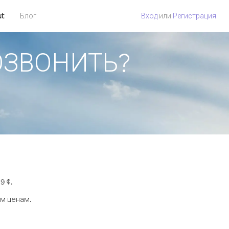
ut
Блог
Вход
или
Регистрация
ПОЗВОНИТЬ?
9 ¢.
ым ценам.