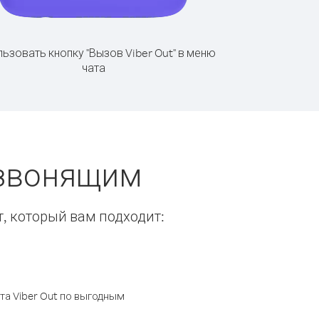
ьзовать кнопку "Вызов Viber Out" в меню
чата
 звонящим
т, который вам подходит:
а Viber Out по выгодным