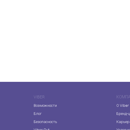
VIBER
КОМП
Возможности
О Viber
Блог
Бренд-
Безопасность
Карьер
Viber Out
Услови