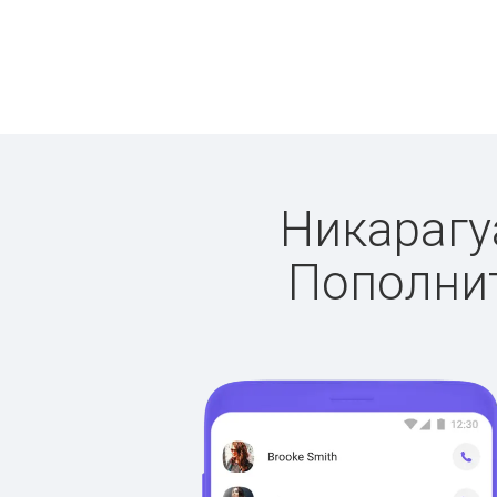
Никарагуа
Пополнит