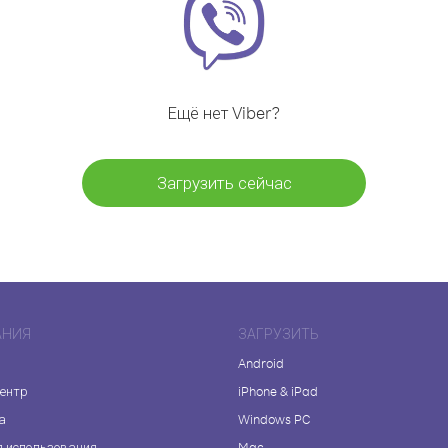
Ещё нет Viber?
Загрузить сейчас
АНИЯ
ЗАГРУЗИТЬ
Android
центр
iPhone & iPad
а
Windows PC
я использования
Mac