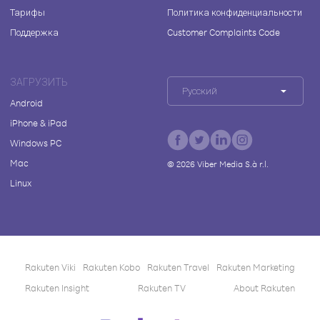
Тарифы
Политика конфиденциальности
Поддержка
Customer Complaints Code
ЗАГРУЗИТЬ
Русский
Android
iPhone & iPad
Windows PC
Mac
©
2026
Viber Media S.à r.l.
Linux
Rakuten Viki
Rakuten Kobo
Rakuten Travel
Rakuten Marketing
Rakuten Insight
Rakuten TV
About Rakuten