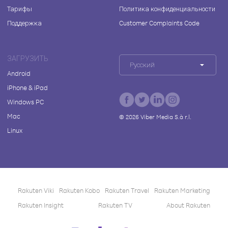
Тарифы
Политика конфиденциальности
Поддержка
Customer Complaints Code
ЗАГРУЗИТЬ
Русский
Android
iPhone & iPad
Windows PC
Mac
©
2026
Viber Media S.à r.l.
Linux
Rakuten Viki
Rakuten Kobo
Rakuten Travel
Rakuten Marketing
Rakuten Insight
Rakuten TV
About Rakuten