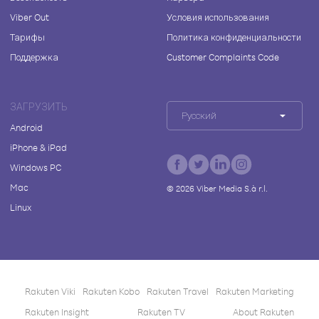
Viber Out
Условия использования
Тарифы
Политика конфиденциальности
Поддержка
Customer Complaints Code
ЗАГРУЗИТЬ
Русский
Android
iPhone & iPad
Windows PC
Mac
©
2026
Viber Media S.à r.l.
Linux
Rakuten Viki
Rakuten Kobo
Rakuten Travel
Rakuten Marketing
Rakuten Insight
Rakuten TV
About Rakuten