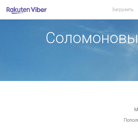
Загрузить
Соломоновы 
М
Пополн