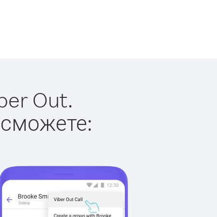
ber Out.
 сможете: