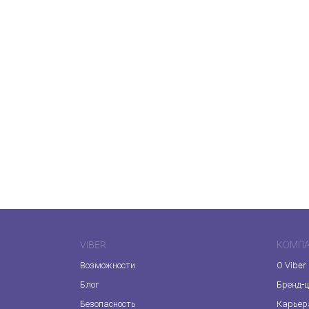
VIBER
КОМП
Возможности
О Viber
Блог
Бренд-
Безопасность
Карьер