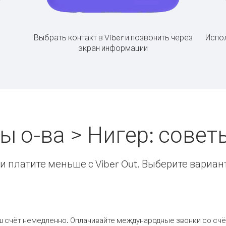
Выбрать контакт в Viber и позвонить через
Испол
экран информации
 о-ва > Нигер: сове
 платите меньше с Viber Out. Выберите вариан
ш счёт немедленно. Оплачивайте международные звонки со счёт