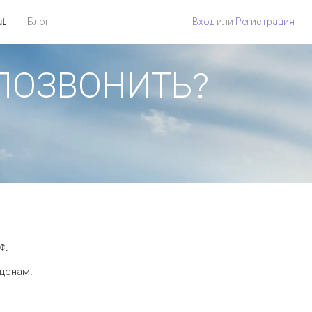
ut
Блог
Вход
или
Регистрация
К ПОЗВОНИТЬ?
¢.
 ценам.