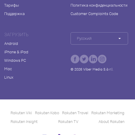
Тарифы
Политика конфиденциальности
Поддержка
Customer Complaints Code
ЗАГРУЗИТЬ
Русский
Android
iPhone & iPad
Windows PC
Mac
©
2026
Viber Media S.à r.l.
Linux
Rakuten Viki
Rakuten Kobo
Rakuten Travel
Rakuten Marketing
Rakuten Insight
Rakuten TV
About Rakuten