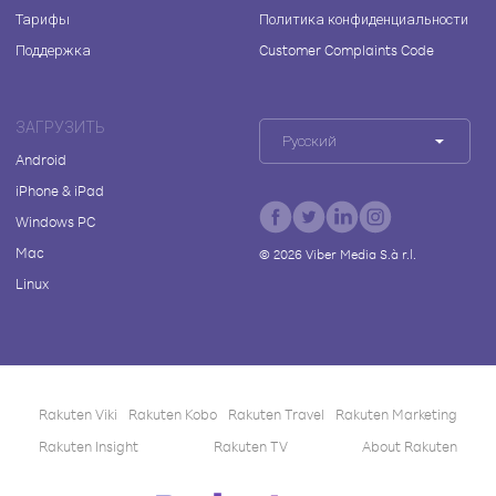
Тарифы
Политика конфиденциальности
Поддержка
Customer Complaints Code
ЗАГРУЗИТЬ
Русский
Android
iPhone & iPad
Windows PC
Mac
©
2026
Viber Media S.à r.l.
Linux
Rakuten Viki
Rakuten Kobo
Rakuten Travel
Rakuten Marketing
Rakuten Insight
Rakuten TV
About Rakuten