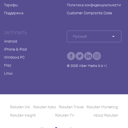
Тарифы
Политика конфиденциальности
Поддержка
Customer Complaints Code
ЗАГРУЗИТЬ
Русский
Android
iPhone & iPad
Windows PC
Mac
©
2026
Viber Media S.à r.l.
Linux
Rakuten Viki
Rakuten Kobo
Rakuten Travel
Rakuten Marketing
Rakuten Insight
Rakuten TV
About Rakuten