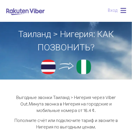
Вход
Togg
navig
Таиланд > Нигерия: КАК
ПОЗВОНИТЬ?
Выгодные звонки Таиланд > Нигерия через Viber
Out.
Минута звонка в Нигерия на городские и
мобильные номера от 16.4 ¢.
Пополните счёт или подключите тариф и звоните в
Нигерия по выгодным ценам.