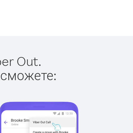
er Out.
 сможете: