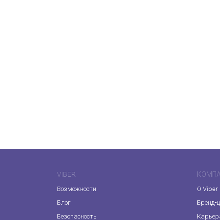
VIBER
КОМП
Возможности
О Viber
Блог
Бренд-
Безопасность
Карьер