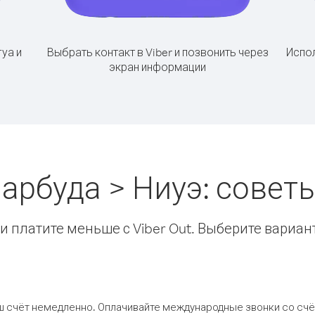
уа и
Выбрать контакт в Viber и позвонить через
Испол
экран информации
Барбуда > Ниуэ: сове
 платите меньше с Viber Out. Выберите вариан
ш счёт немедленно. Оплачивайте международные звонки со счёт