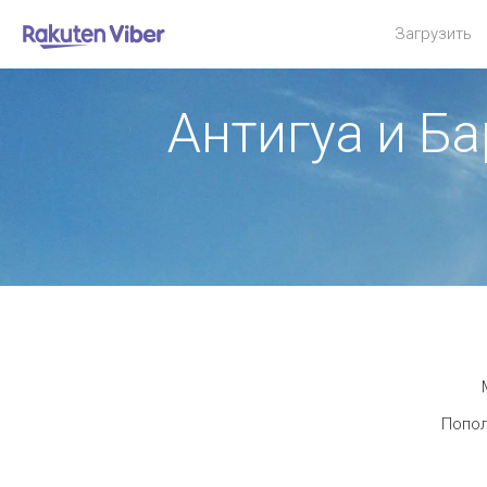
Загрузить
Антигуа и Б
Попол