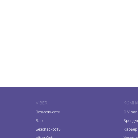
VIBER
КОМП
Возможности
О Viber
Блог
Бренд-
Безопасность
Карьер
Viber Out
Услови