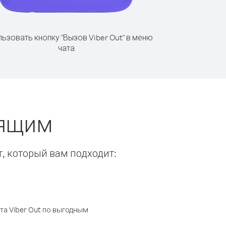
ьзовать кнопку "Вызов Viber Out" в меню
чата
нящим
т, который вам подходит:
а Viber Out по выгодным