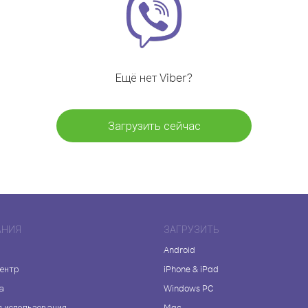
Ещё нет Viber?
Загрузить сейчас
АНИЯ
ЗАГРУЗИТЬ
Android
центр
iPhone & iPad
а
Windows PC
я использования
Mac