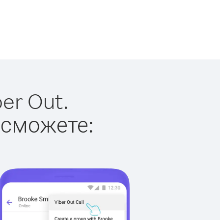
er Out.
 сможете: