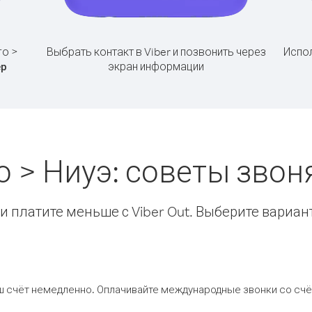
го >
Выбрать контакт в Viber и позвонить через
Испол
экран информации
ер
о > Ниуэ: советы зво
 платите меньше с Viber Out. Выберите вариан
ш счёт немедленно. Оплачивайте международные звонки со счёт