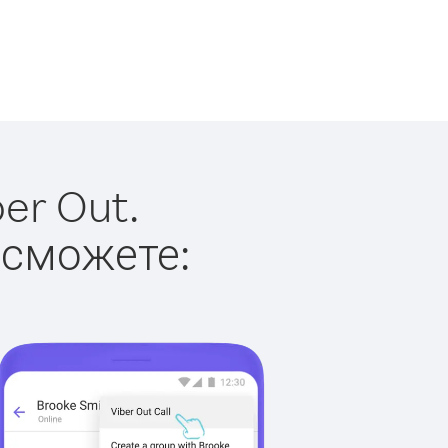
er Out.
 сможете: