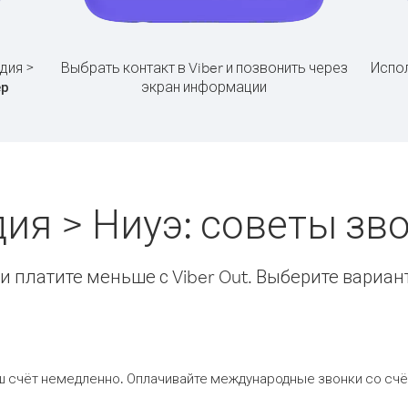
дия >
Выбрать контакт в Viber и позвонить через
Испол
экран информации
ер
ия > Ниуэ: советы з
 платите меньше с Viber Out. Выберите вариан
ш счёт немедленно. Оплачивайте международные звонки со счёт