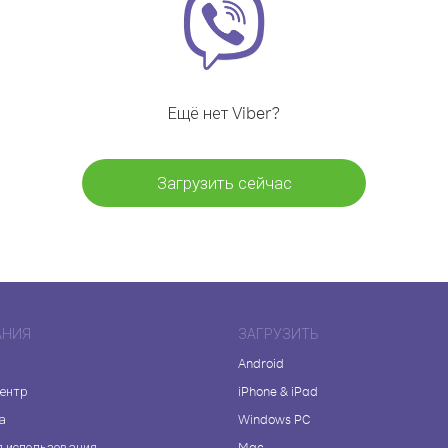
Ещё нет Viber?
Загрузить сейчас
АНИЯ
ЗАГРУЗИТЬ
Android
центр
iPhone & iPad
а
Windows PC
я использования
Mac