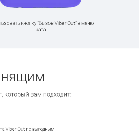
ьзовать кнопку "Вызов Viber Out" в меню
чата
вонящим
т, который вам подходит:
а Viber Out по выгодным