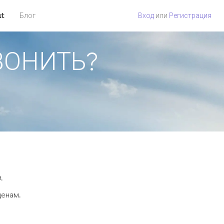
ut
Блог
Вход
или
Регистрация
ЗВОНИТЬ?
.
ценам.