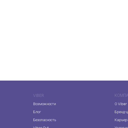
VIBER
КОМП
Возможности
О Viber
Блог
Бренд-
Безопасность
Карьер
Viber Out
Услови