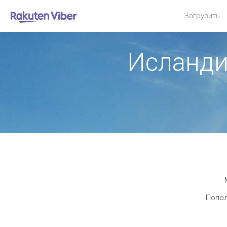
Загрузить
Исланди
Попол