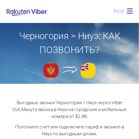
Вход
Togg
navig
Черногория > Ниуэ: КАК
ПОЗВОНИТЬ?
Выгодные звонки Черногория > Ниуэ через Viber
Out.
Минута звонка в Ниуэ на городские и мобильные
номера от $2.99.
Пополните счёт или подключите тариф и звоните в
Ниуэ по выгодным ценам.