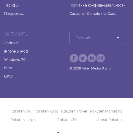
Тарифы
Политика конфиденциальности
Поддержка
Customer Complaints Code
ЗАГРУЗИТЬ
Русский
Android
iPhone & iPad
Windows PC
Mac
©
2026
Viber Media S.à r.l.
Linux
Rakuten Viki
Rakuten Kobo
Rakuten Travel
Rakuten Marketing
Rakuten Insight
Rakuten TV
About Rakuten