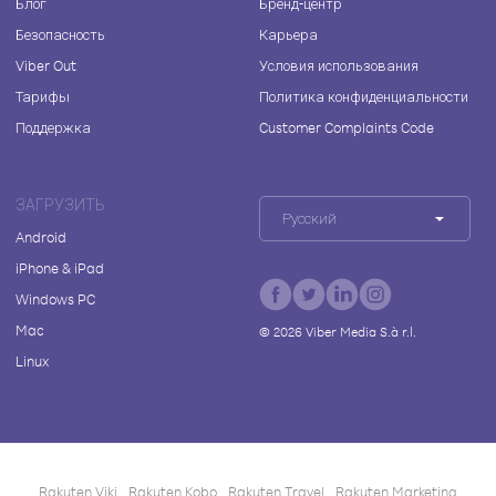
Блог
Бренд-центр
Безопасность
Карьера
Viber Out
Условия использования
Тарифы
Политика конфиденциальности
Поддержка
Customer Complaints Code
ЗАГРУЗИТЬ
Русский
Android
iPhone & iPad
Windows PC
Mac
©
2026
Viber Media S.à r.l.
Linux
Rakuten Viki
Rakuten Kobo
Rakuten Travel
Rakuten Marketing