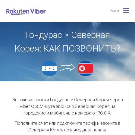
Вход
Togg
navig
Гондурас > Северная
Корея: КАК ПОЗВОНИТЬ?
Выгодные звонки Гондурас > Северная Корея через
Viber Out.
Минута звонка в Северная Корея на
городские и мобильные номера от 70.0 ¢.
Пополните счёт или подключите тариф и звоните в
Северная Корея по выгодным ценам.