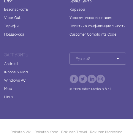
Блог
Бренд-центр
Безопасность
Карьера
Viber Out
Условия использования
Тарифы
Политика конфиденциальности
Поддержка
Customer Complaints Code
ЗАГРУЗИТЬ
Русский
Android
iPhone & iPad
Windows PC
Mac
©
2026
Viber Media S.à r.l.
Linux
Rakuten Viki
Rakuten Kobo
Rakuten Travel
Rakuten Marketing